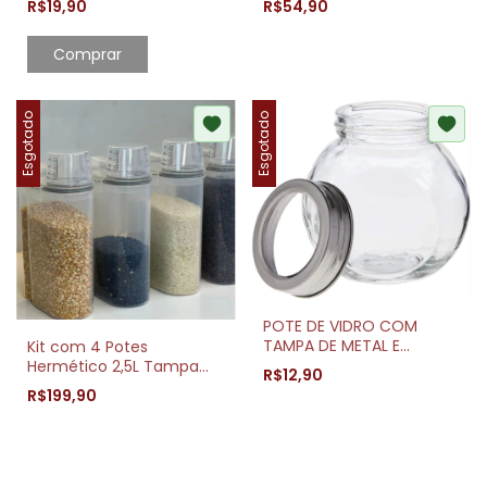
R$19,90
R$54,90
INCOLOR / VERMELHO
Comprar
Esgotado
Esgotado
POTE DE VIDRO COM
TAMPA DE METAL E
Kit com 4 Potes
ACRÍLICO 200 ML LYOR
Hermético 2,5L Tampa
R$12,90
Vedação E Copo Medidor
R$199,90
Incluso